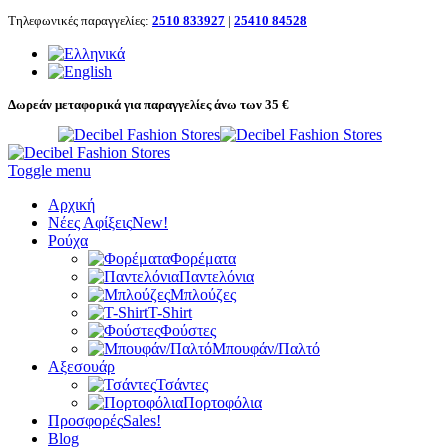
Τηλεφωνικές παραγγελίες:
2510 833927
|
25410 84528
Δωρεάν μεταφορικά για παραγγελίες άνω των 35 €
Toggle menu
Αρχική
Νέες Αφίξεις
New!
Ρούχα
Φορέματα
Παντελόνια
Μπλούζες
T-Shirt
Φούστες
Μπουφάν/Παλτό
Αξεσουάρ
Τσάντες
Πορτοφόλια
Προσφορές
Sales!
Blog