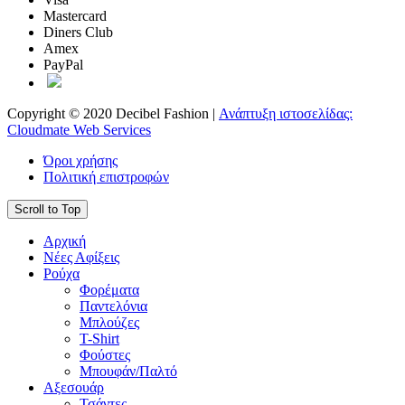
Mastercard
Diners Club
Amex
PayPal
Copyright © 2020 Decibel Fashion |
Ανάπτυξη ιστοσελίδας:
Cloudmate Web Services
Όροι χρήσης
Πολιτική επιστροφών
Scroll to Top
Αρχική
Νέες Αφίξεις
Ρούχα
Φορέματα
Παντελόνια
Μπλούζες
T-Shirt
Φούστες
Μπουφάν/Παλτό
Αξεσουάρ
Τσάντες