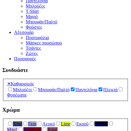
Παντελόνια
Μπλούζες
T-Shirt
Μαγιό
Μπουφάν/Παλτό
Φούστες
Αξεσουάρ
Πορτοφόλια
Μάσκες προσώπου
Τσάντες
Ζώνες
Προσφορές
Συνδυάστε
✕
Καθαρισμός
Μπλούζες
Μπουφάν/Παλτό
Παντελόνια
Πλεκτά
Φορέματα
Χρώμα
Χακί
Γκρι
Λευκό
Lime
Εκρού
Μαύρο
Μπεζ
Μπορντώ
Καφέ