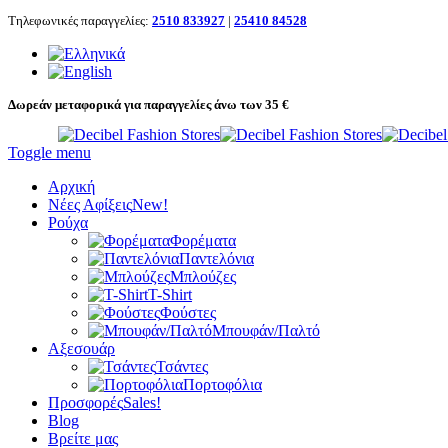
Τηλεφωνικές παραγγελίες:
2510 833927
|
25410 84528
Δωρεάν μεταφορικά για παραγγελίες άνω των 35 €
Toggle menu
Αρχική
Νέες Αφίξεις
New!
Ρούχα
Φορέματα
Παντελόνια
Μπλούζες
T-Shirt
Φούστες
Μπουφάν/Παλτό
Αξεσουάρ
Τσάντες
Πορτοφόλια
Προσφορές
Sales!
Blog
Βρείτε μας