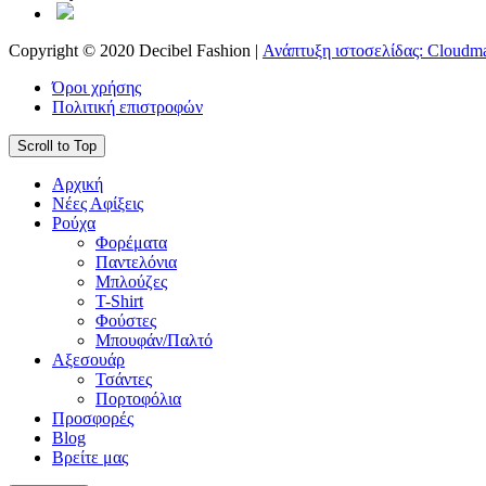
Copyright © 2020 Decibel Fashion |
Ανάπτυξη ιστοσελίδας: Cloudma
Όροι χρήσης
Πολιτική επιστροφών
Scroll to Top
Αρχική
Νέες Αφίξεις
Ρούχα
Φορέματα
Παντελόνια
Μπλούζες
T-Shirt
Φούστες
Μπουφάν/Παλτό
Αξεσουάρ
Τσάντες
Πορτοφόλια
Προσφορές
Blog
Βρείτε μας