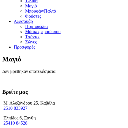
T-Shirt
Μαγιό
Μπουφάν/Παλτό
Φούστες
Αξεσουάρ
Πορτοφόλια
Μάσκες προσώπου
Τσάντες
Ζώνες
Προσφορές
Μαγιό
Δεν βρεθηκαν αποτελέσματα
Βρείτε μας
Μ. Αλεξάνδρου 25, Καβάλα
2510 833927
Ελπίδος 6, Ξάνθη
25410 84528