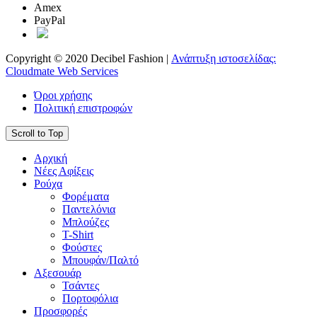
Amex
PayPal
Copyright © 2020 Decibel Fashion |
Ανάπτυξη ιστοσελίδας:
Cloudmate Web Services
Όροι χρήσης
Πολιτική επιστροφών
Scroll to Top
Αρχική
Νέες Αφίξεις
Ρούχα
Φορέματα
Παντελόνια
Μπλούζες
T-Shirt
Φούστες
Μπουφάν/Παλτό
Αξεσουάρ
Τσάντες
Πορτοφόλια
Προσφορές