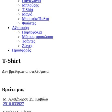
Παντελόνια
Μπλούζες
T-Shirt
Μαγιό
Μπουφάν/Παλτό
Φούστες
Αξεσουάρ
Πορτοφόλια
Μάσκες προσώπου
Τσάντες
Ζώνες
Προσφορές
T-Shirt
Δεν βρεθηκαν αποτελέσματα
Βρείτε μας
Μ. Αλεξάνδρου 25, Καβάλα
2510 833927