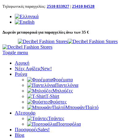
Τηλεφωνικές παραγγελίες:
2510 833927
|
25410 84528
Δωρεάν μεταφορικά για παραγγελίες άνω των 35 €
Toggle menu
Αρχική
Νέες Αφίξεις
New!
Ρούχα
Φορέματα
Παντελόνια
Μπλούζες
T-Shirt
Φούστες
Μπουφάν/Παλτό
Αξεσουάρ
Τσάντες
Πορτοφόλια
Προσφορές
Sales!
Blog