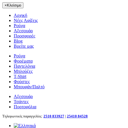
×
Κλείσιμο
Αρχική
Νέες Αφίξεις
Ρούχα
Αξεσουάρ
Προσφορές
Blog
Βρείτε μας
Ρούχα
Φορέματα
Παντελόνια
Μπλούζες
T-Shirt
Φούστες
Μπουφάν/Παλτό
Αξεσουάρ
Τσάντες
Πορτοφόλια
Τηλεφωνικές παραγγελίες:
2510 833927
|
25410 84528