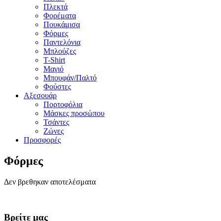
Πλεκτά
Φορέματα
Πουκάμισα
Φόρμες
Παντελόνια
Μπλούζες
T-Shirt
Μαγιό
Μπουφάν/Παλτό
Φούστες
Αξεσουάρ
Πορτοφόλια
Μάσκες προσώπου
Τσάντες
Ζώνες
Προσφορές
Φόρμες
Δεν βρεθηκαν αποτελέσματα
Βρείτε μας