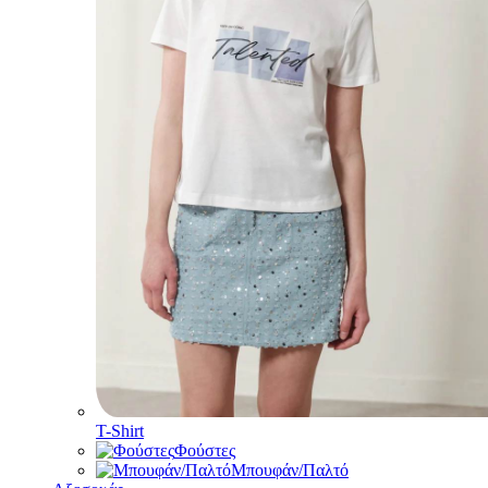
T-Shirt
Φούστες
Μπουφάν/Παλτό