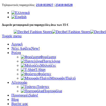
Τηλεφωνικές παραγγελίες:
2510 833927
|
25410 84528
Δωρεάν μεταφορικά για παραγγελίες άνω των 35 €
Toggle menu
Αρχική
Νέες Αφίξεις
New!
Ρούχα
Φορέματα
Παντελόνια
Μπλούζες
T-Shirt
Φούστες
Μπουφάν/Παλτό
Αξεσουάρ
Τσάντες
Πορτοφόλια
Προσφορές
Sales!
Blog
Βρείτε μας