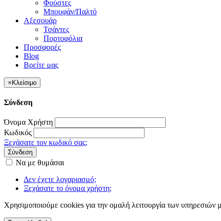
Φούστες
Μπουφάν/Παλτό
Αξεσουάρ
Τσάντες
Πορτοφόλια
Προσφορές
Blog
Βρείτε μας
×
Κλείσιμο
Σύνδεση
Όνομα Χρήστη
Κωδικός
Ξεχάσατε τον κωδικό σας;
Σύνδεση
Να με θυμάσαι
Δεν έχετε λογαριασμό;
Ξεχάσατε το όνομα χρήστη;
Χρησιμοποιούμε cookies για την ομαλή λειτουργία των υπηρεσιών μ