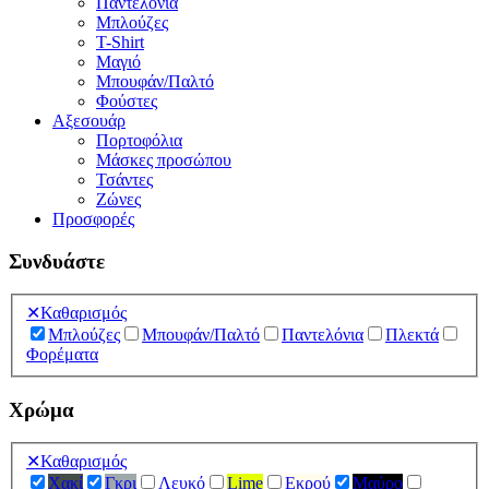
Παντελόνια
Μπλούζες
T-Shirt
Μαγιό
Μπουφάν/Παλτό
Φούστες
Αξεσουάρ
Πορτοφόλια
Μάσκες προσώπου
Τσάντες
Ζώνες
Προσφορές
Συνδυάστε
✕
Καθαρισμός
Μπλούζες
Μπουφάν/Παλτό
Παντελόνια
Πλεκτά
Φορέματα
Χρώμα
✕
Καθαρισμός
Χακί
Γκρι
Λευκό
Lime
Εκρού
Μαύρο