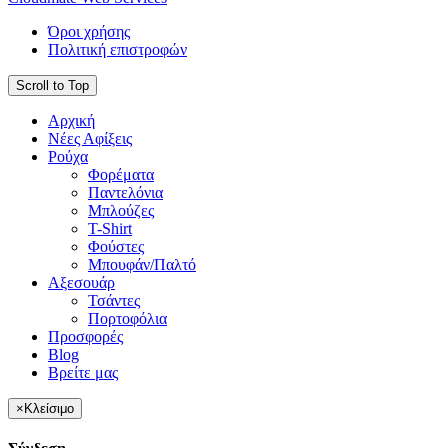
Όροι χρήσης
Πολιτική επιστροφών
Scroll to Top
Αρχική
Νέες Αφίξεις
Ρούχα
Φορέματα
Παντελόνια
Μπλούζες
T-Shirt
Φούστες
Μπουφάν/Παλτό
Αξεσουάρ
Τσάντες
Πορτοφόλια
Προσφορές
Blog
Βρείτε μας
×
Κλείσιμο