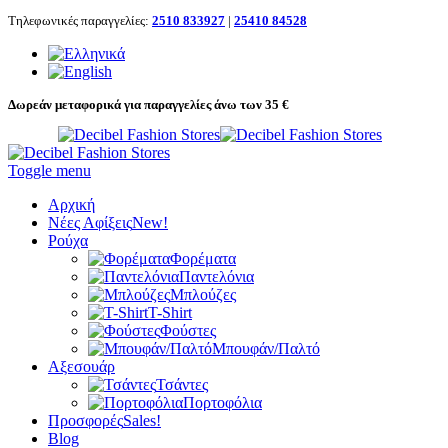
Τηλεφωνικές παραγγελίες:
2510 833927
|
25410 84528
Δωρεάν μεταφορικά για παραγγελίες άνω των 35 €
Toggle menu
Αρχική
Νέες Αφίξεις
New!
Ρούχα
Φορέματα
Παντελόνια
Μπλούζες
T-Shirt
Φούστες
Μπουφάν/Παλτό
Αξεσουάρ
Τσάντες
Πορτοφόλια
Προσφορές
Sales!
Blog